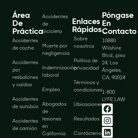
Área
Póngase
Accidentes
Enlaces
De
En
de
Rápidos
Práctica
Contacto
bicicleta
Sobre
Accidentes
10880
Muerte por
nosotros
de coche
Wilshire
negligencia
Blvd., piso
Política de
Accidentes
24, Los
Indemnización
privacidad
por
Ángeles,
laboral
resbalones
CA, 90024
Términos y
y caídas
Empleo
condiciones
1-800
Accidentes
LYFE LAW
Abogados
Ubicaciones
de autobús
de
lesiones
Resultados
Accidentes
en
de camión
Contáctenos
California