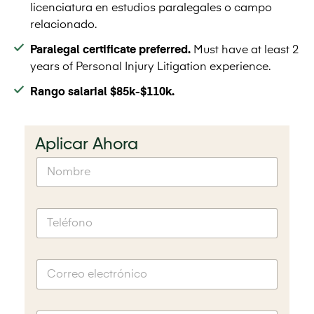
licenciatura en estudios paralegales o campo
relacionado.
Paralegal certificate preferred.
Must have at least 2
years of Personal Injury Litigation experience.
Rango salarial $85k-$110k.
Aplicar Ahora
*
N
a
o
q
m
u
b
í
T
r
a
e
e
q
l
*
u
é
í
C
f
o
o
r
n
r
o