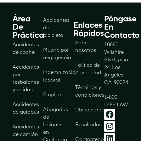
e
l
e
Área
Póngase
Accidentes
c
Enlaces
De
En
t
de
Rápidos
r
Práctica
Contacto
bicicleta
ó
Sobre
Accidentes
10880
n
Muerte por
nosotros
i
de coche
Wilshire
c
negligencia
Blvd., piso
o
Política de
Accidentes
24, Los
Indemnización
privacidad
por
Ángeles,
laboral
resbalones
CA, 90024
Términos y
y caídas
Empleo
condiciones
1-800
Accidentes
LYFE LAW
Abogados
Ubicaciones
de autobús
de
lesiones
Resultados
Accidentes
en
de camión
Contáctenos
California