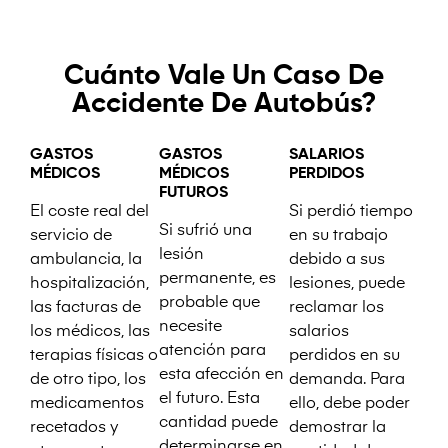
Cuánto Vale Un Caso De
Accidente De Autobús?
GASTOS
GASTOS
SALARIOS
MÉDICOS
MÉDICOS
PERDIDOS
FUTUROS
El coste real del
Si perdió tiempo
Si sufrió una
servicio de
en su trabajo
lesión
ambulancia, la
debido a sus
permanente, es
hospitalización,
lesiones, puede
probable que
las facturas de
reclamar los
necesite
los médicos, las
salarios
atención para
terapias físicas o
perdidos en su
esta afección en
de otro tipo, los
demanda. Para
el futuro. Esta
medicamentos
ello, debe poder
cantidad puede
recetados y
demostrar la
determinarse en