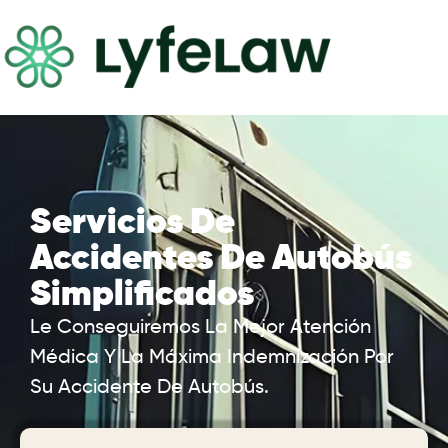
Servicios De
Accidentes De Autobús
Simplificados
Le Conseguiremos La Mejor Atención
Médica Y La Máxima Indemnización Por
Su Accidente De Autobús.