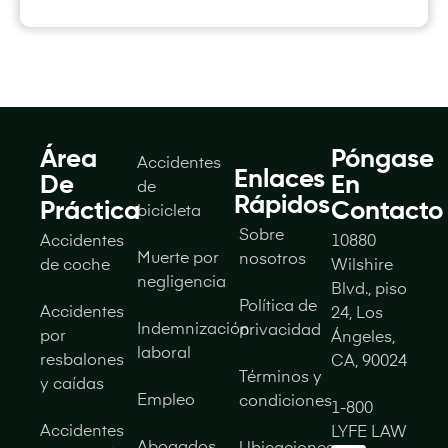
c
o
*
C
o
r
r
e
Área
Póngase
Accidentes
o
Enlaces
De
En
de
Rápidos
Práctica
Contacto
bicicleta
Sobre
Accidentes
10880
Muerte por
nosotros
de coche
Wilshire
negligencia
Blvd., piso
Política de
Accidentes
24, Los
Indemnización
privacidad
por
Ángeles,
laboral
resbalones
CA, 90024
Términos y
y caídas
Empleo
condiciones
1-800
Accidentes
LYFE LAW